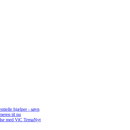
tielle hjælper - søvn
meren til nu
ndelse med ViC TemaNyt