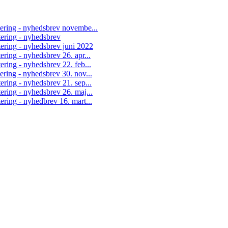
tering - nyhedsbrev novembe...
tering - nyhedsbrev
tering - nyhedsbrev juni 2022
ering - nyhedsbrev 26. apr...
ering - nyhedsbrev 22. feb...
ering - nyhedsbrev 30. nov...
ering - nyhedsbrev 21. sep...
ering - nyhedsbrev 26. maj...
ering - nyhedbrev 16. mart...