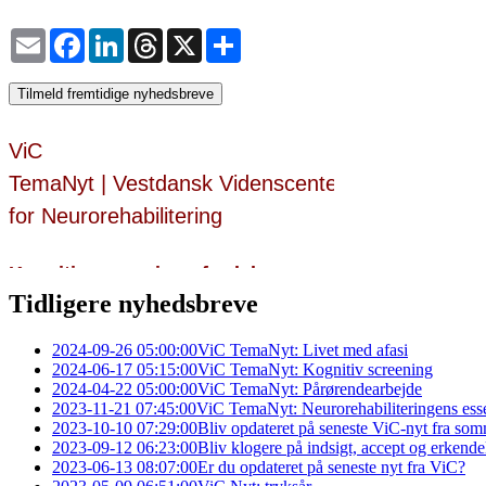
Email
Facebook
LinkedIn
Threads
X
Share
Tilmeld fremtidige nyhedsbreve
Tidligere nyhedsbreve
2024-09-26 05:00:00
ViC TemaNyt: Livet med afasi
2024-06-17 05:15:00
ViC TemaNyt: Kognitiv screening
2024-04-22 05:00:00
ViC TemaNyt: Pårørendearbejde
2023-11-21 07:45:00
ViC TemaNyt: Neurorehabiliteringens essen
2023-10-10 07:29:00
Bliv opdateret på seneste ViC-nyt fra som
2023-09-12 06:23:00
Bliv klogere på indsigt, accept og erke
2023-06-13 08:07:00
Er du opdateret på seneste nyt fra ViC?