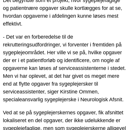
Det begyndte som et projekt, hvor sygeplejefaglige
og patientnære opgaver skulle kortlægges for at se,
hvordan opgaverne i afdelingen kunne løses mest
effektivt.
- Det var en forberedelse til de
rekrutteringsudfordringer, vi forventer i fremtiden på
sygeplejeområdet. Her ville vi se på, hvilke opgaver
der er i et patientforløb og identificere, om nogle af
opgaverne kan løses af serviceassistenterne i stedet.
Men vi har oplevet, at det har givet os meget mere
end at flytte opgaver fra sygeplejersker til
serviceassistenter, siger Kirstine Ommen,
specialeansvarlig sygeplejerske i Neurologisk Afsnit.
Ved at se på sygeplejerskernes opgaver, fik afsnittet
lokaliseret en del opgaver, der ikke udelukkende er
sygeplejefaglige, men som sygeplejerskerne alligevel